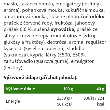
máslo, kakaová hmota, emulgátory (lecitiny),
aroma], pohanková mouka, kukuřičná mouka,
amarantová mouka, sušené plnotučné
mléko
,
prášek z červené řepy, fruktóza, jahodový
prášek 0,6 %, sušená
syrovátka
, prášek ze
šťávy z červené řepy, izomaltulóza* (zdroj
glukózy a fruktózy), dextróza, aroma, regulátor
kyselosti (kyselina jablečná), sladidlo
(sukralóza), kypřicí látky (E500, E503),
zahušťovadlo (guarová guma), emulgátor
(lecitiny).
Výživové údaje (příchuť jahoda):
Výživové údaje
100 g
40 g
2339 kJ /
936 kJ / 224
Energie
561 kcal
kcal