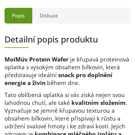
Popis
Diskuze
Detailní popis produktu
MoiMüv Protein Wafer
je křupavá proteinová
oplatka s vysokým obsahem bílkovin, která
představuje ideální
snack pro doplnění
energie a živin
během dne.
Tato oblíbená oplatka si vás získá nejen svou
lahodnou chutí, ale také
kvalitním složením
.
Vyznačuje se jemně křupavou texturou a
obsahem bílkovin, které přispívají k růstu a
udržení svalové hmoty i ke zdraví kostí. Jejich
zdrojem je
kombinace mléčného izolátu a