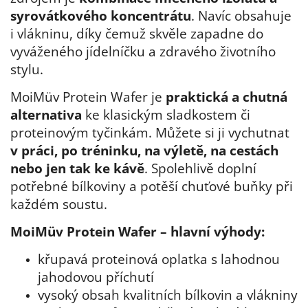
syrovátkového koncentrátu
. Navíc obsahuje
i vlákninu, díky čemuž skvěle zapadne do
vyváženého jídelníčku a zdravého životního
stylu.
MoiMüv Protein Wafer je
praktická a chutná
alternativa
ke klasickým sladkostem či
proteinovým tyčinkám. Můžete si ji vychutnat
v práci, po tréninku, na výletě, na cestách
nebo jen tak ke kávě
. Spolehlivě doplní
potřebné bílkoviny a potěší chuťové buňky při
každém soustu.
MoiMüv Protein Wafer – hlavní výhody:
křupavá proteinová oplatka s lahodnou
jahodovou příchutí
vysoký obsah kvalitních bílkovin a vlákniny