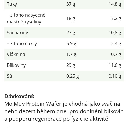
Tuky
37 g
14,8 g
– z toho nasycené
18 g
7,2 g
mastné kyseliny
Sacharidy
27 g
10,8 g
– z toho cukry
5,9 g
2,4 g
Vláknina
1,7 g
0,7 g
Bílkoviny
29 g
11,6 g
Sůl
0,25 g
0,10 g
Dávkování:
MoiMüv Protein Wafer je vhodná jako svačina
nebo dezert během dne, pro doplnění bílkovin
a podporu regenerace po fyzické aktivitě.