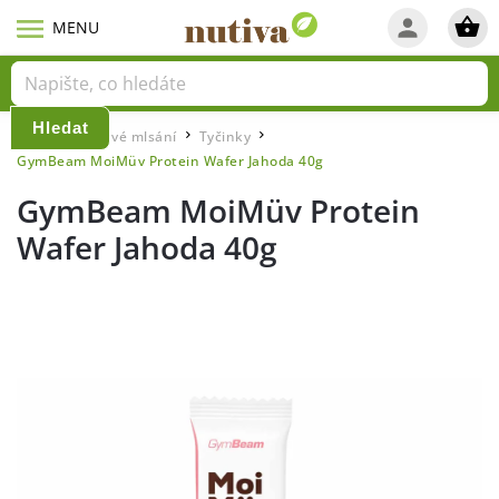
Hledat
Domů
Zdravé mlsání
Tyčinky
/
/
/
GymBeam MoiMüv Protein Wafer Jahoda 40g
GymBeam MoiMüv Protein
Wafer Jahoda 40g