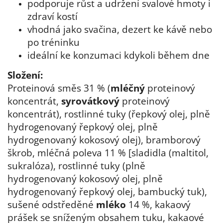
podporuje růst a udržení svalové hmoty i
zdraví kostí
vhodná jako svačina, dezert ke kávě nebo
po tréninku
ideální ke konzumaci kdykoli během dne
Složení:
Proteinová směs 31 % (
mléčný
proteinový
koncentrát,
syrovátkový
proteinový
koncentrát), rostlinné tuky (řepkový olej, plně
hydrogenovaný řepkový olej, plně
hydrogenovaný kokosový olej), bramborový
škrob, mléčná poleva 11 % [sladidla (maltitol,
sukralóza), rostlinné tuky (plně
hydrogenovaný kokosový olej, plně
hydrogenovaný řepkový olej, bambucký tuk),
sušené odstředěné
mléko
14 %, kakaový
prášek se sníženým obsahem tuku, kakaové