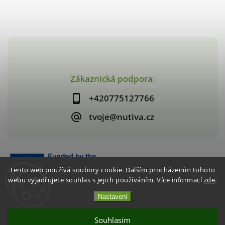
Zákaznická podpora:
+420775127766
tvoje@nutiva.cz
Tento web používá soubory cookie. Dalším procházením tohoto
webu vyjadřujete souhlas s jejich používáním. Více informací
zde
.
Nastavení
Copyright 2026
nutiva.cz
. Všechna práva vyhrazena.
Vytvořil
Shoptet
| Design
Shoptak.cz
Souhlasím