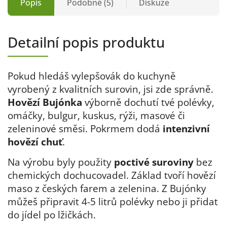
Popis
Podobné (5)
Diskuze
Detailní popis produktu
Pokud hledáš vylepšovák do kuchyně
vyrobený z kvalitních surovin, jsi zde správně.
Hovězí Bujónka
výborně dochutí tvé polévky,
omáčky, bulgur, kuskus, rýži, masové či
zeleninové směsi. Pokrmem dodá
intenzivní
hovězí chuť
.
Na výrobu byly použity
poctivé suroviny
bez
chemických dochucovadel. Základ tvoří hovězí
maso z českých farem a zelenina. Z Bujónky
můžeš připravit 4-5 litrů polévky nebo ji přidat
do jídel po lžičkách.