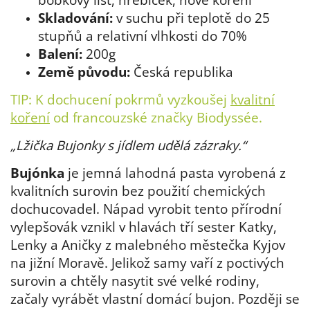
Skladování:
v suchu při teplotě do 25
stupňů a relativní vlhkosti do 70%
Balení:
200g
Země původu:
Česká republika
TIP: K dochucení pokrmů vyzkoušej
kvalitní
koření
od francouzské značky Biodyssée.
„Lžička Bujonky s jídlem udělá zázraky.“
Bujónka
je jemná lahodná pasta vyrobená z
kvalitních surovin bez použití chemických
dochucovadel. Nápad vyrobit tento přírodní
vylepšovák vznikl v hlavách tří sester Katky,
Lenky a Aničky z malebného městečka Kyjov
na jižní Moravě. Jelikož samy vaří z poctivých
surovin a chtěly nasytit své velké rodiny,
začaly vyrábět vlastní domácí bujon. Později se