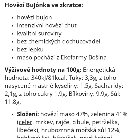
Hovězí Bujónka ve zkratce:
hovězí bujon
intenzivní hovězí chuť
kvalitní suroviny
bez chemických dochucovadel
bez lepku
maso pochází z Ekofarmy Bošina
Výživové hodnoty na 100g:
Energetická
hodnota: 340kJ/81kcal, Tuky: 3,3g, z toho
nasycené mastné kyseliny: 1,5g, Sacharidy:
2,1g, z toho cukry 1,9g, Bílkoviny: 9,9g, Sůl:
11,8g.
Složení:
hovězí maso 47%, zelenina 41%
(
celer
, mrkev, rajče, cibule, petrželka,
libeček), hrubozrnná mořská sůl 12%,
bobkový list, hřebíček, nové koření