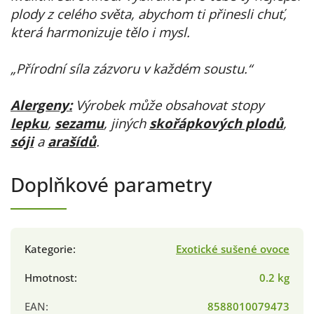
plody z celého světa, abychom ti přinesli chuť,
která harmonizuje tělo i mysl.
„Přírodní síla zázvoru v každém soustu.“
Alergeny:
Výrobek může obsahovat stopy
lepku
,
sezamu
, jiných
skořápkových plodů
,
sóji
a
arašídů
.
Doplňkové parametry
Kategorie
:
Exotické sušené ovoce
Hmotnost
:
0.2 kg
EAN
:
8588010079473