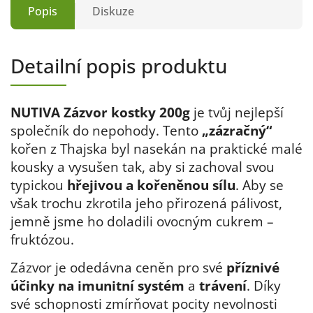
Popis
Diskuze
Detailní popis produktu
NUTIVA Zázvor kostky 200g
je tvůj nejlepší
společník do nepohody. Tento
„zázračný“
kořen z Thajska byl nasekán na praktické malé
kousky a vysušen tak, aby si zachoval svou
typickou
hřejivou a kořeněnou sílu
. Aby se
však trochu zkrotila jeho přirozená pálivost,
jemně jsme ho doladili ovocným cukrem –
fruktózou.
Zázvor je odedávna ceněn pro své
příznivé
účinky na imunitní systém
a
trávení
. Díky
své schopnosti zmírňovat pocity nevolnosti