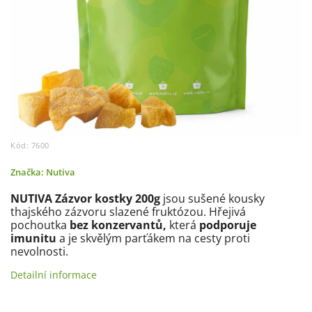
Kód:
7600
Značka:
Nutiva
NUTIVA Zázvor kostky 200g
jsou sušené kousky
thajského zázvoru slazené fruktózou. Hřejivá
pochoutka
bez konzervantů,
která
podporuje
imunitu
a je skvělým parťákem na cesty proti
nevolnosti.
Detailní informace