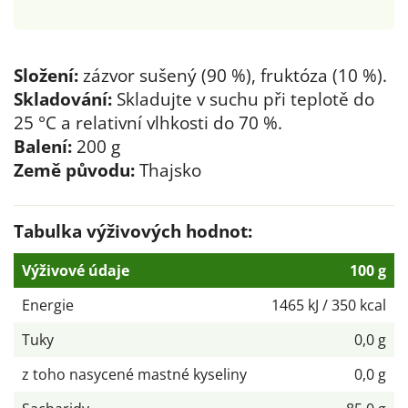
Složení:
zázvor sušený (90 %), fruktóza (10 %).
Skladování:
Skladujte v suchu při teplotě do
25 °C a relativní vlhkosti do 70 %.
Balení:
200 g
Země původu:
Thajsko
Tabulka výživových hodnot:
Výživové údaje
100 g
Energie
1465 kJ / 350 kcal
Tuky
0,0 g
z toho nasycené mastné kyseliny
0,0 g