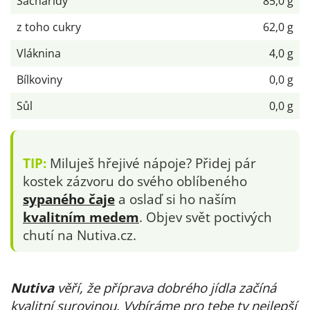
Sacharidy
85,0 g
z toho cukry
62,0 g
Vláknina
4,0 g
Bílkoviny
0,0 g
Sůl
0,0 g
TIP:
Miluješ hřejivé nápoje? Přidej pár
kostek zázvoru do svého oblíbeného
sypaného čaje
a oslaď si ho naším
kvalitním medem
. Objev svět poctivých
chutí na Nutiva.cz.
Nutiva
věří, že příprava dobrého jídla začíná
kvalitní surovinou. Vybíráme pro tebe ty nejlepší