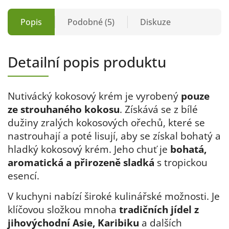
Popis
Podobné (5)
Diskuze
Detailní popis produktu
Nutivácký kokosový krém je vyrobený
pouze
ze strouhaného kokosu
. Získává se z bílé
dužiny zralých kokosových ořechů, které se
nastrouhají a poté lisují, aby se získal bohatý a
hladký kokosový krém. Jeho chuť je
bohatá,
aromatická a přirozeně sladká
s tropickou
esencí.
V kuchyni nabízí široké kulinářské možnosti. Je
klíčovou složkou mnoha
tradičních jídel z
jihovýchodní Asie, Karibiku
a dalších