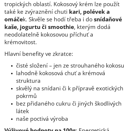
tropických oblastí. Kokosový krém lze použít
také ke zvýraznění chuti
kari, polévek a
omáče
k. Skvěle se hodí třeba i do
snídaňové
kaše, jogurtu či smoothie
, kterým dodá
neodolatelně kokosovou příchuť a
krémovitost.
Hlavní benefity ve zkratce:
čisté složení – jen ze strouhaného kokosu
lahodně kokosová chuť a krémová
struktura
skvělý na snídani či k přípravě exotických
pokrmů
bez přidaného cukru či jiných škodlivých
látek
naše poctivá výroba
Výživové hodnoty na 100g
: Energetická