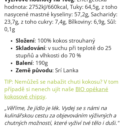
hodnota: 2752kJ/660kcal, Tuky: 64,5g, z toho
nasycené mastné kyseliny: 57,2g, Sacharidy:
23,7g, z toho cukry: 7,4g, Bílkoviny: 6,9g, Sůl:
0,1g
Složení
: 100% kokos strouhaný
Skladování
: v suchu při teplotě do 25
stupňů a vlhkosti do 70 %
Balení
: 190g
Země původu
: Srí Lanka
TIP: Nemůžeš se nabažit chuti kokosu? V tom
případě si nenech ujít naše
BIO opékané
kokosové chipsy
.
„Věříme, že jídlo je lék. Vydej se s námi na
kulinářskou cestu za objevováním výživných a
chutných možností, které vyživí tvé tělo i duši."