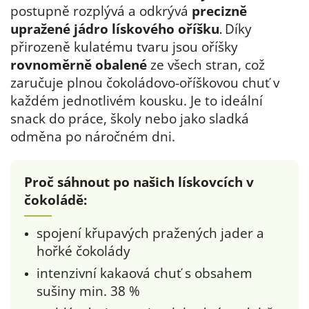
postupně rozplývá a odkrývá
precizně
upražené jádro lískového oříšku
Díky
.
přirozeně kulatému tvaru jsou oříšky
rovnoměrně obalené
ze všech stran, což
zaručuje plnou čokoládovo-oříškovou chuť v
každém jednotlivém kousku. Je to ideální
snack do práce, školy nebo jako sladká
odměna po náročném dni.
Proč sáhnout po našich lískovcích v
čokoládě:
spojení křupavých pražených jader a
hořké čokolády
intenzivní kakaová chuť s obsahem
sušiny min. 38 %