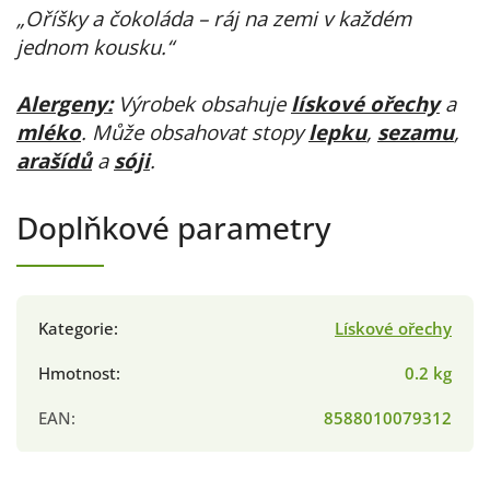
„Oříšky a čokoláda – ráj na zemi v každém
jednom kousku.“
Alergeny:
Výrobek obsahuje
lískové ořechy
a
mléko
. Může obsahovat stopy
lepku
,
sezamu
,
arašídů
a
sóji
.
Doplňkové parametry
Kategorie
:
Lískové ořechy
Hmotnost
:
0.2 kg
EAN
:
8588010079312