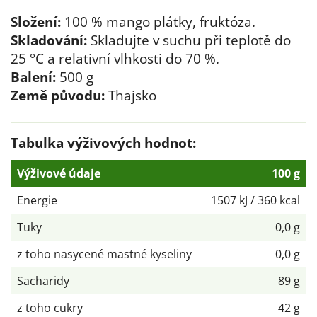
Složení:
100 % mango plátky, fruktóza.
Skladování:
Skladujte v suchu při teplotě do
25 °C a relativní vlhkosti do 70 %.
Balení:
500 g
Země původu:
Thajsko
Tabulka výživových hodnot:
Výživové údaje
100 g
Energie
1507 kJ / 360 kcal
Tuky
0,0 g
z toho nasycené mastné kyseliny
0,0 g
Sacharidy
89 g
z toho cukry
42 g