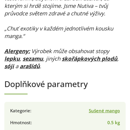
kterým si hrdě stojíme. Jsme Nutiva – tvůj
průvodce světem zdravé a chutné výživy.
„Chuť exotiky v každém jednotlivém kousku
manga.“
Alergeny:
Výrobek může obsahovat stopy
lepku
,
sezamu
, jiných
skořápkových plodů
,
sóji
a
arašídů
.
Doplňkové parametry
Kategorie
:
Sušené mango
Hmotnost
:
0.5 kg