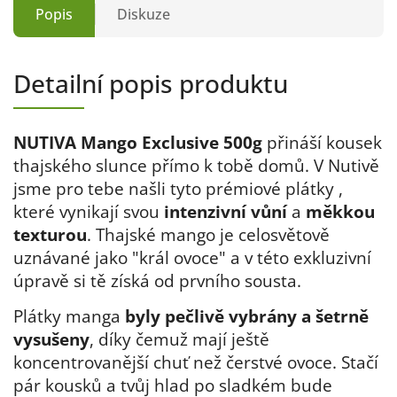
Popis
Diskuze
Detailní popis produktu
NUTIVA Mango Exclusive 500g
přináší kousek
thajského slunce přímo k tobě domů. V Nutivě
jsme pro tebe
našli tyto prémiové plátky
,
které vynikají svou
intenzivní vůní
a
měkkou
texturou
. Thajské mango je celosvětově
uznávané jako "král ovoce" a v této exkluzivní
úpravě si tě získá od prvního sousta.
Plátky manga
byly pečlivě vybrány a šetrně
vysušeny
, díky čemuž mají ještě
koncentrovanější chuť než čerstvé ovoce. Stačí
pár kousků a tvůj hlad po sladkém bude