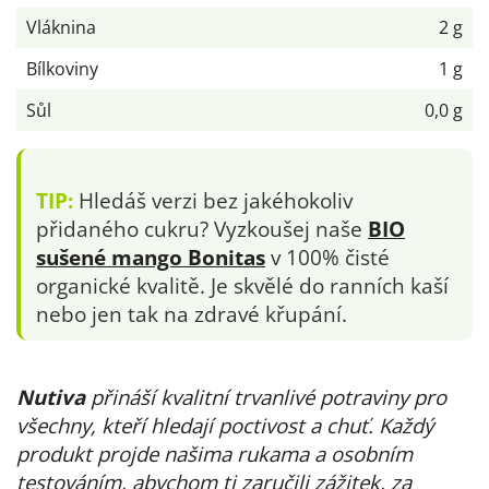
Vláknina
2 g
Bílkoviny
1 g
Sůl
0,0 g
TIP:
Hledáš verzi bez jakéhokoliv
přidaného cukru? Vyzkoušej naše
BIO
sušené mango Bonitas
v 100% čisté
organické kvalitě. Je skvělé do ranních kaší
nebo jen tak na zdravé křupání.
Nutiva
přináší kvalitní trvanlivé potraviny pro
všechny, kteří hledají poctivost a chuť. Každý
produkt projde našima rukama a osobním
testováním, abychom ti zaručili zážitek, za