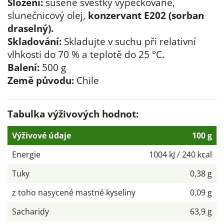
Složení:
sušené švestky vypeckované,
slunečnicový olej,
konzervant E202 (sorban
draselný).
Skladování:
Skladujte v suchu při relativní
vlhkosti do 70 % a teplotě do 25 °C.
Balení:
500 g
Země původu:
Chile
Tabulka výživových hodnot:
Výživové údaje
100 g
Energie
1004 kJ / 240 kcal
Tuky
0,38 g
z toho nasycené mastné kyseliny
0,09 g
Sacharidy
63,9 g