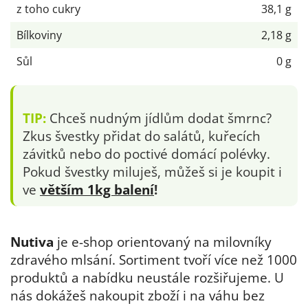
z toho cukry
38,1 g
Bílkoviny
2,18 g
Sůl
0 g
TIP:
Chceš nudným jídlům dodat šmrnc?
Zkus švestky přidat do salátů, kuřecích
závitků nebo do poctivé domácí polévky.
Pokud švestky miluješ, můžeš si je koupit i
ve
větším 1kg balení
!
Nutiva
je e-shop orientovaný na milovníky
zdravého mlsání. Sortiment tvoří více než 1000
produktů a nabídku neustále rozšiřujeme. U
nás dokážeš nakoupit zboží i na váhu bez