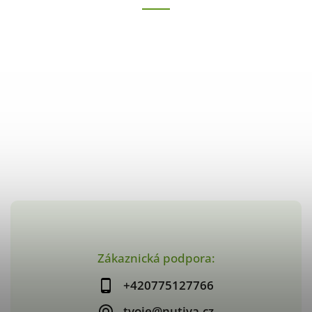
Zákaznická podpora:
+420775127766
tvoje@nutiva.cz