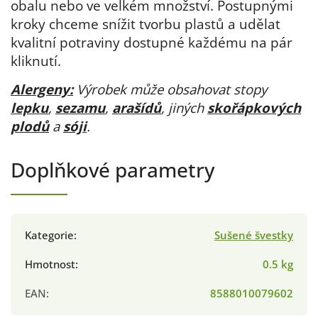
obalu nebo ve velkém množství. Postupnými
kroky chceme snížit tvorbu plastů a udělat
kvalitní potraviny dostupné každému na pár
kliknutí.
Alergeny:
Výrobek může obsahovat stopy
lepku
,
sezamu
,
arašídů
, jiných
skořápkových
plodů
a
sóji
.
Doplňkové parametry
Kategorie
:
Sušené švestky
Hmotnost
:
0.5 kg
EAN
:
8588010079602