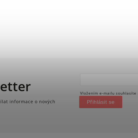
etter
Vložením e-mailu souhlasíte
ílat informace o nových
Přihlásit se