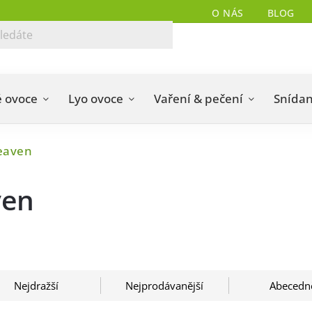
O NÁS
BLOG
 ovoce
Lyo ovoce
Vaření & pečení
Snída
eaven
ven
Nejdražší
Nejprodávanější
Abecedn