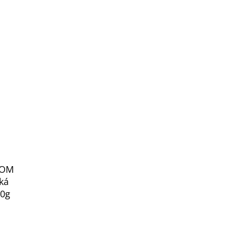
ROM
ká
00g