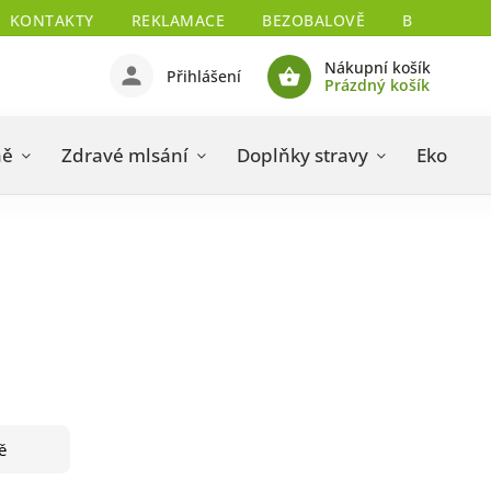
KONTAKTY
REKLAMACE
BEZOBALOVĚ
BIO CERTIF
Nákupní košík
Přihlášení
Prázdný košík
ně
Zdravé mlsání
Doplňky stravy
Eko drog
ě