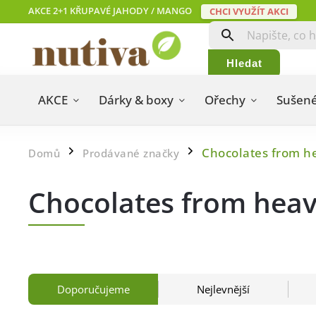
AKCE 2+1 KŘUPAVÉ JAHODY / MANGO
CHCI VYUŽÍT AKCI
Hledat
AKCE
Dárky & boxy
Ořechy
Sušené
Chocolates from h
Domů
Prodávané značky
/
/
Chocolates from hea
Doporučujeme
Nejlevnější