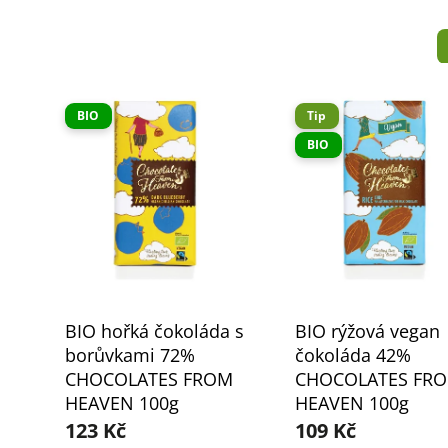
BIO
Tip
BIO
BIO hořká čokoláda s
BIO rýžová vegan
borůvkami 72%
čokoláda 42%
CHOCOLATES FROM
CHOCOLATES FR
HEAVEN 100g
HEAVEN 100g
123 Kč
109 Kč