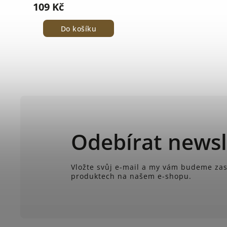
109 Kč
Do košíku
Odebírat newsl
Vložte svůj e-mail a my vám budeme zas
produktech na našem e-shopu.