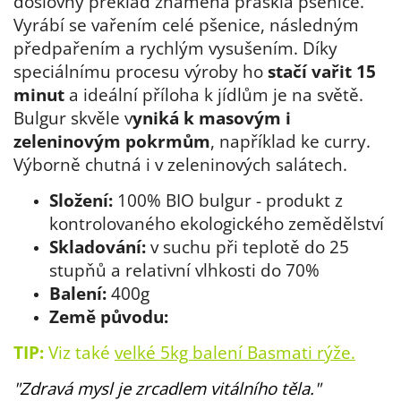
doslovný překlad znamená prasklá pšenice.
Vyrábí se vařením celé pšenice, následným
předpařením a rychlým vysušením. Díky
speciálnímu procesu výroby ho
stačí vařit 15
minut
a ideální příloha k jídlům je na světě.
Bulgur skvěle v
yniká k masovým i
zeleninovým pokrmům
, například ke curry.
Výborně chutná i v zeleninových salátech.
Složení:
100% BIO bulgur - produkt z
kontrolovaného ekologického zemědělství
Skladování:
v suchu při teplotě do 25
stupňů a relativní vlhkosti do 70%
Balení:
400g
Země původu:
TIP:
Viz také
velké 5kg balení Basmati rýže.
"Zdravá mysl je zrcadlem vitálního těla."