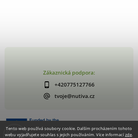
Zákaznická podpora:
+420775127766
tvoje@nutiva.cz
Tento web používá soubory cookie. Dalším procházením tohoto
webu vyjadřujete souhlas s jejich používáním. Více informací
zde
.