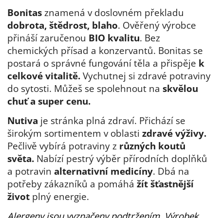
Bonitas
znamená v doslovném překladu
dobrota, štědrost, blaho
. Ověřený výrobce
přináší zaručenou
BIO kvalitu
. Bez
chemických přísad a konzervantů. Bonitas se
postará o správné fungování těla a přispěje
k
celkové vitalitě.
Vychutnej si zdravé potraviny
do sytosti. Můžeš se spolehnout na
skvělou
chuť a super cenu.
Nutiva
je stránka plná zdraví. Přichází se
širokým sortimentem v oblasti
zdravé výživy.
Pečlivě vybírá potraviny z
různých koutů
světa.
Nabízí pestrý výběr přírodních doplňků
a potravin
alternativní medicíny
. Dbá na
potřeby zákazníků a pomáhá
žít šťastnější
život
plný energie.
Alergeny jsou vyznačeny podtržením. Výrobek