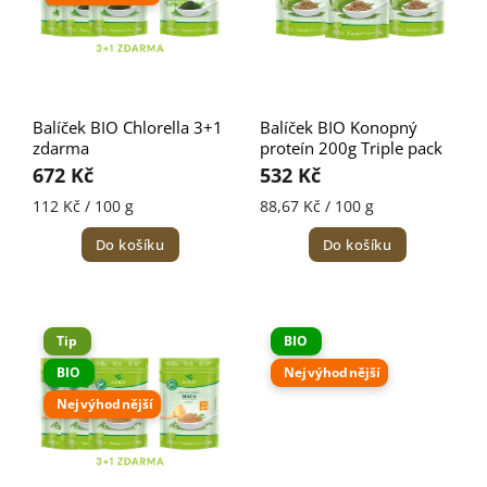
Balíček BIO Chlorella 3+1
Balíček BIO Konopný
zdarma
proteín 200g Triple pack
672 Kč
532 Kč
112 Kč / 100 g
88,67 Kč / 100 g
Do košíku
Do košíku
Tip
BIO
BIO
Nejvýhodnější
Nejvýhodnější