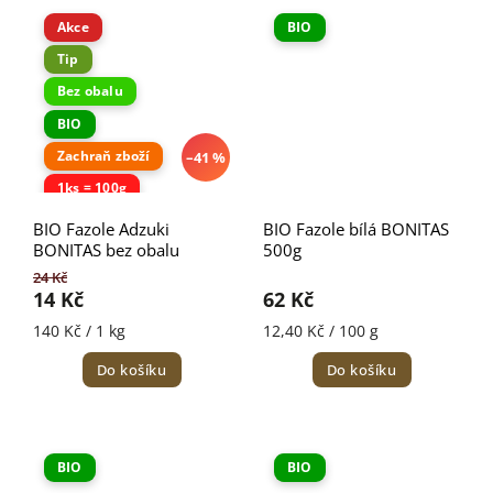
Akce
BIO
Tip
Bez obalu
BIO
Zachraň zboží
–41 %
1ks = 100g
BIO Fazole Adzuki
BIO Fazole bílá BONITAS
BONITAS bez obalu
500g
24 Kč
14 Kč
62 Kč
140 Kč / 1 kg
12,40 Kč / 100 g
Do košíku
Do košíku
BIO
BIO