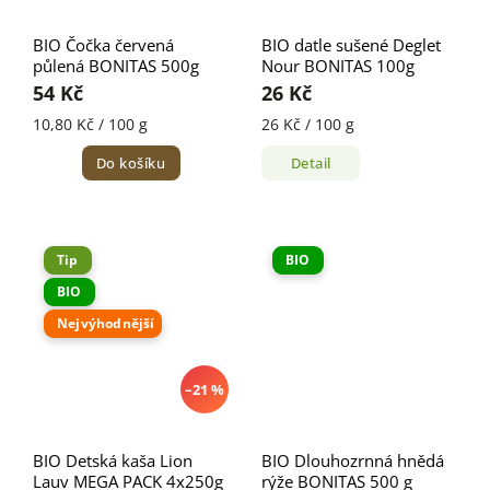
BIO Čočka červená
BIO datle sušené Deglet
půlená BONITAS 500g
Nour BONITAS 100g
54 Kč
26 Kč
10,80 Kč / 100 g
26 Kč / 100 g
Do košíku
Detail
Tip
BIO
BIO
Nejvýhodnější
–21 %
BIO Detská kaša Lion
BIO Dlouhozrnná hnědá
Lauv MEGA PACK 4x250g
rýže BONITAS 500 g