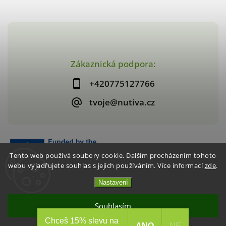
Zákaznická podpora:
+420775127766
tvoje@nutiva.cz
Tento web používá soubory cookie. Dalším procházením tohoto
webu vyjadřujete souhlas s jejich používáním. Více informací
zde
.
Nastavení
Copyright 2026
nutiva.cz
. Všechna práva vyhrazena.
Vytvořil
Shoptet
| Design
Shoptak.cz
Souhlasím
Chceš 15% slevu na
Akce 2+1 Křupavé jahody / mango
ANO
NE