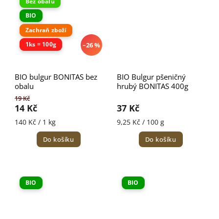
Bez obalu
BIO
Zachraň zboží
1ks = 100g
–26 %
BIO bulgur BONITAS bez
BIO Bulgur pšeničný
obalu
hrubý BONITAS 400g
19 Kč
14 Kč
37 Kč
140 Kč / 1 kg
9,25 Kč / 100 g
Do košíku
Do košíku
BIO
BIO