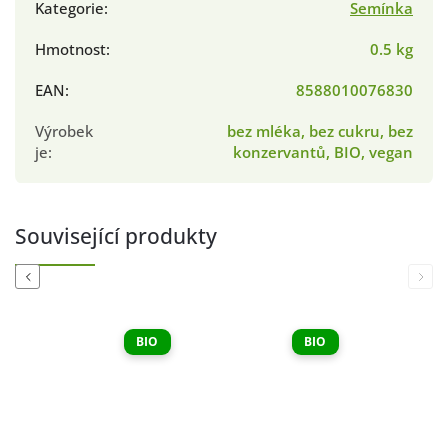
Kategorie
:
Semínka
Hmotnost
:
0.5 kg
EAN
:
8588010076830
Výrobek
bez mléka, bez cukru, bez
je
:
konzervantů, BIO, vegan
Související produkty
Previous
Next
BIO
BIO