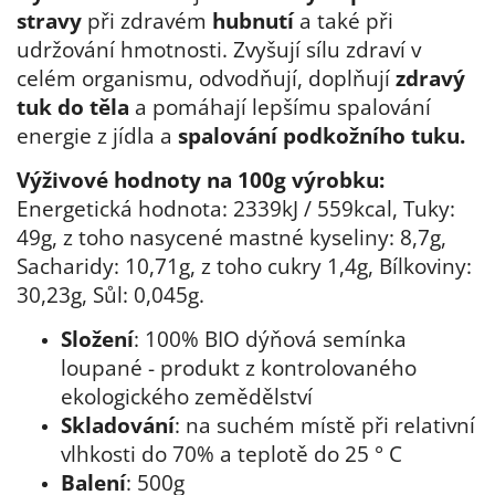
stravy
při zdravém
hubnutí
a také při
udržování hmotnosti. Zvyšují sílu zdraví v
celém organismu, odvodňují, doplňují
zdravý
tuk do těla
a pomáhají lepšímu spalování
energie z jídla a
spalování podkožního tuku.
Výživové hodnoty na 100g výrobku:
Energetická hodnota: 2339kJ / 559kcal, Tuky:
49g, z toho nasycené mastné kyseliny: 8,7g,
Sacharidy: 10,71g, z toho cukry 1,4g, Bílkoviny:
30,23g, Sůl: 0,045g.
Složení
: 100% BIO dýňová semínka
loupané - produkt z kontrolovaného
ekologického zemědělství
Skladování
: na suchém místě při relativní
vlhkosti do 70% a teplotě do 25 ° C
Balení
: 500g