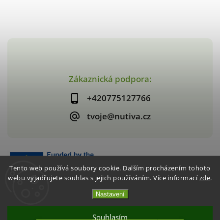
Zákaznická podpora:
+420775127766
tvoje@nutiva.cz
Tento web používá soubory cookie. Dalším procházením tohoto
webu vyjadřujete souhlas s jejich používáním. Více informací
zde
.
Nastavení
Copyright 2026
nutiva.cz
. Všechna práva vyhrazena.
Vytvořil
Shoptet
| Design
Shoptak.cz
Souhlasím