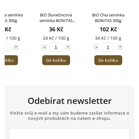
noa semínka
BIO Slunečnicová
BIO Chia semínka
TAS 300g
semínka BONITAS
BONITAS 300g
150g
2 Kč
36 Kč
102 Kč
Kč / 100 g
24 Kč / 100 g
34 Kč / 100 g
 košíku
Do košíku
Do košíku
Odebírat newsletter
Vložte svůj e-mail a my vám budeme zasílat informace o
nových produktech na našem e-shopu.