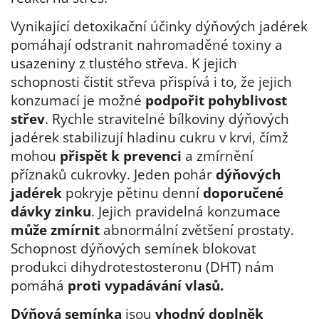
Vynikající detoxikační účinky dýňových jadérek
pomáhají odstranit nahromaděné toxiny a
usazeniny z tlustého střeva. K jejich
schopnosti čistit střeva přispívá i to, že jejich
konzumací je možné
podpořit pohyblivost
střev
. Rychle stravitelné bílkoviny dýňových
jadérek stabilizují hladinu cukru v krvi, čímž
mohou
přispět k prevenci
a zmírnění
příznaků cukrovky. Jeden pohár
dýňových
jadérek
pokryje pětinu denní
doporučené
dávky zinku
. Jejich pravidelná konzumace
může zmírnit
abnormální zvětšení prostaty.
Schopnost dýňových semínek blokovat
produkci dihydrotestosteronu (DHT) nám
pomáhá
proti vypadávání vlasů.
Dýňová semínka
jsou
vhodný doplněk