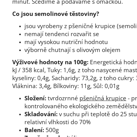
minut. Scedíme a podáváme s omáčkou.
Co jsou semolinové těstoviny?
jsou vyrobeny z pšeničné krupice (semoli
nemají tendenci rozvařit se
mají vysokou nutriční hodnotu
výborně chutnají s olivovým olejem
Výživové hodnoty na 100g:
Energetická hod
kJ / 358 kcal, Tuky: 1,6g, z toho nasycené mas
kyseliny: 0,4g, Sacharidy: 73,2g, z toho cukry: 
Vláknina: 3,4g, Bílkoviny: 11g, Sůl: 0,01g
Složení:
tvrdozrnné
pšeničná
krupice
- p
kontrolovaného ekologického zemědělstv
Skladování:
v suchu při teplotě do 25 st
relativní vlhkosti do 70%
Balení:
500g