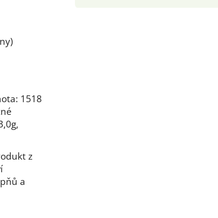
ny)
nota:
1518
tné
3,0g,
rodukt z
í
upňů a