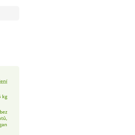
čení
5 kg
bez
tů,
egan