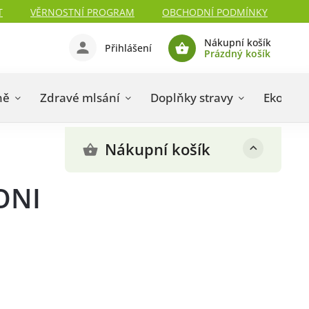
T
VĚRNOSTNÍ PROGRAM
OBCHODNÍ PODMÍNKY
Nákupní košík
Přihlášení
Prázdný košík
ně
Zdravé mlsání
Doplňky stravy
Eko dro
Nákupní košík
ONI