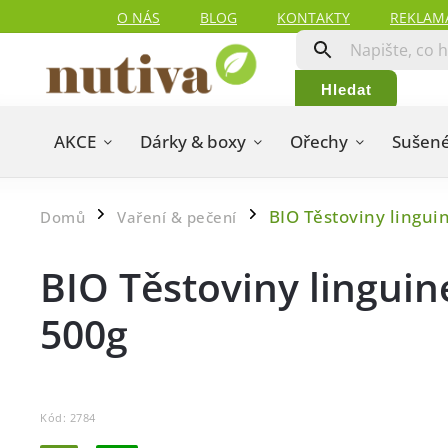
O NÁS
BLOG
KONTAKTY
REKLAM
Hledat
AKCE
Dárky & boxy
Ořechy
Sušené
BIO Těstoviny lingu
Domů
Vaření & pečení
/
/
BIO Těstoviny lingu
500g
Kód:
2784