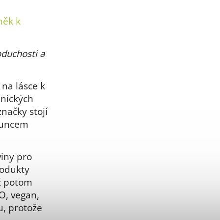
něk k
oduchosti a
 na lásce k
anických
načky stojí
sluncem
viny pro
rodukty
ž potom
O, vegan,
u, protože