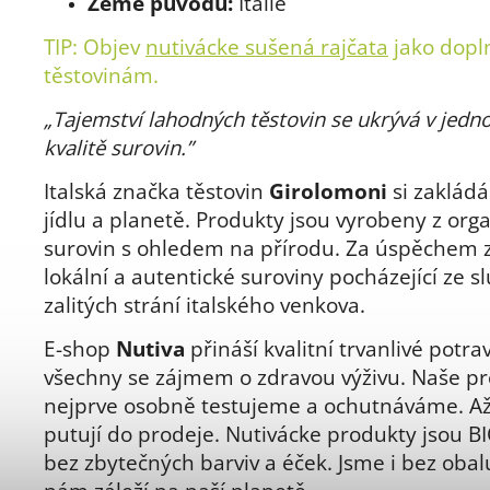
Země původu:
Itálie
TIP: Objev
nutivácke sušená rajčata
jako dopl
těstovinám.
„
Tajemství lahodných těstovin se ukrývá v jedn
kvalitě surovin.”
Italská značka těstovin
Girolomoni
si zakládá
jídlu a planetě. Produkty jsou vyrobeny z org
surovin s ohledem na přírodu. Za úspěchem z
lokální a autentické suroviny pocházející ze 
zalitých strání italského venkova.
E-shop
Nutiva
přináší kvalitní trvanlivé potra
všechny se zájmem o zdravou výživu. Naše p
nejprve osobně testujeme a ochutnáváme. A
putují do prodeje. Nutivácke produkty jsou BI
bez zbytečných barviv a éček. Jsme i bez obal