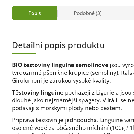
Popis
Podobné (3)
Detailní popis produktu
BIO těstoviny linguine semolinové
jsou vyr
tvrdozrnné pšeničné krupice (semoliny). Ital
Girolomoni je zárukou vysoké kvality.
Těstoviny linguine
pocházejí z Ligurie a jsou 
dlouhé jako nejznámější špagety. V Itálii se ne
podávají s mořskými plody nebo pestem.
Příprava těstovin je jednoduchá. Linguine vař
osolené vodě za občasného míchání (100g / 1l)