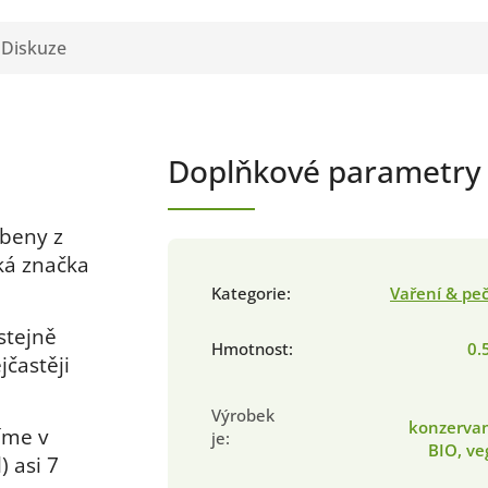
Diskuze
Doplňkové parametry
obeny z
ská značka
Kategorie
:
Vaření & pe
stejně
Hmotnost
:
0.
jčastěji
Výrobek
konzervan
íme v
je
:
BIO, v
 asi 7