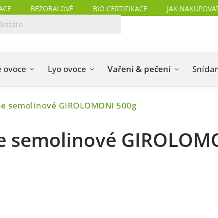
ACE
BEZOBALOVĚ
BIO CERTIFIKACE
JAK NAKUPOVA
 ovoce
Lyo ovoce
Vaření & pečení
Snída
ine semolinové GIROLOMONI 500g
ine semolinové GIROLOM