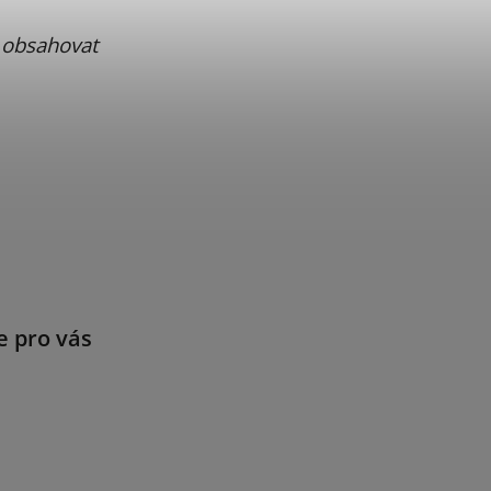
 obsahovat
e pro vás