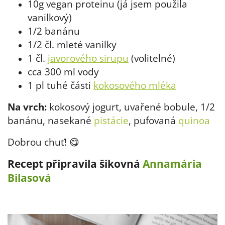
10g vegan proteinu (já jsem použila
vanilkový)
1/2 banánu
1/2 čl. mleté ​​vanilky
1 čl.
javorového sirupu
(volitelné)
cca 300 ml vody
1 pl tuhé části
kokosového mléka
Na vrch:
kokosový jogurt, uvařené bobule, 1/2
banánu, nasekané
pistácie
, pufovaná
quinoa
Dobrou chuť! 😋
Recept připravila šikovná
Annamária
Bilasová