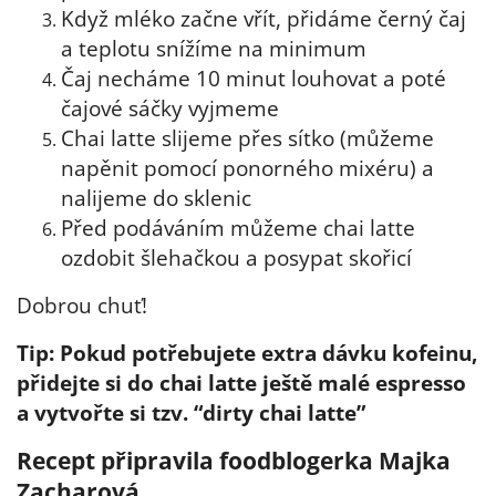
Když mléko začne vřít, přidáme černý čaj
a teplotu snížíme na minimum
Čaj necháme 10 minut louhovat a poté
čajové sáčky vyjmeme
Chai latte slijeme přes sítko (můžeme
napěnit pomocí ponorného mixéru) a
nalijeme do
sklenic
Před podáváním můžeme chai latte
ozdobit šlehačkou a posypat skořicí
Dobrou chuť!
Tip: Pokud potřebujete extra dávku kofeinu,
přidejte si do chai latte ještě malé espresso
a vytvořte si tzv. “dirty chai latte”
Recept připravila foodblogerka Majka
Zacharová.