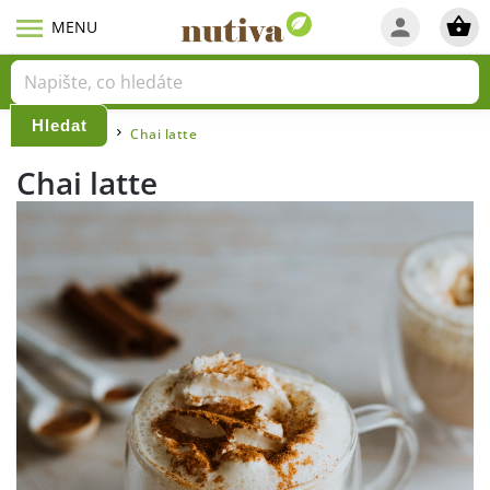
Hledat
Domů
Blog
Chai latte
/
/
Chai latte