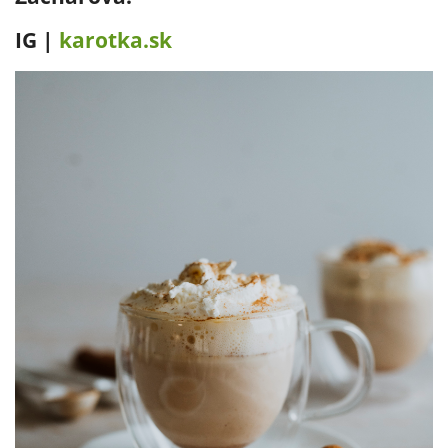
IG |
karotka.sk