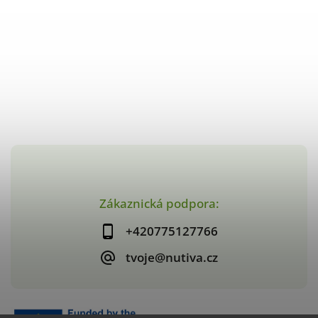
Zákaznická podpora:
+420775127766
tvoje@nutiva.cz