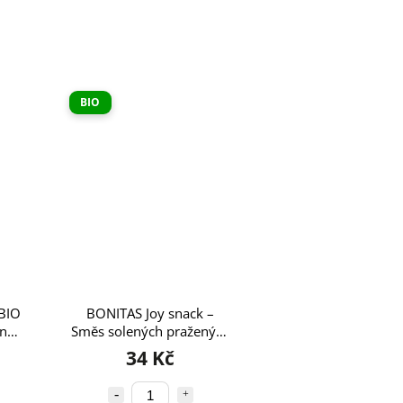
BIO
 BIO
BONITAS Joy snack –
ínek
Směs solených pražených
0 g
ořechů 60g
34 Kč