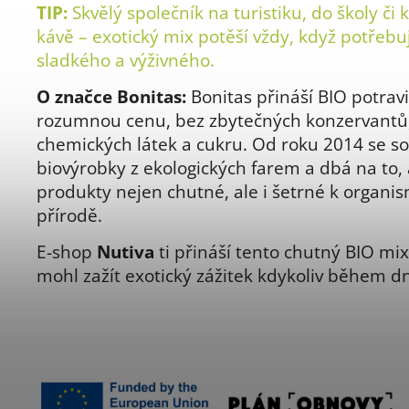
TIP:
Skvělý společník na turistiku, do školy či
kávě – exotický mix potěší vždy, když potřebu
sladkého a výživného.
O značce Bonitas:
Bonitas přináší BIO potrav
rozumnou cenu, bez zbytečných konzervantů
chemických látek a cukru. Od roku 2014 se so
biovýrobky z ekologických farem a dbá na to,
produkty nejen chutné, ale i šetrné k organi
přírodě.
E-shop
Nutiva
ti přináší tento chutný BIO mix
mohl zažít exotický zážitek kdykoliv během d