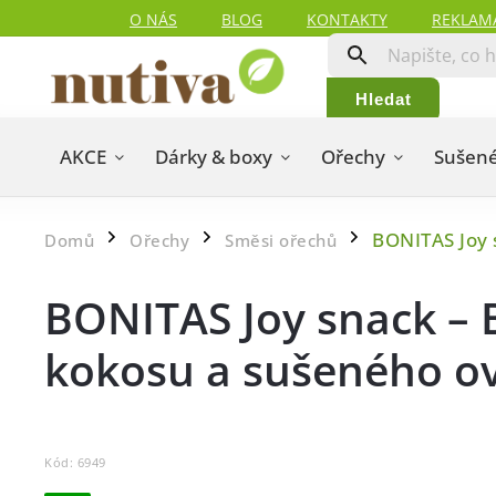
O NÁS
BLOG
KONTAKTY
REKLAM
Hledat
AKCE
Dárky & boxy
Ořechy
Sušené
BONITAS Joy 
Domů
Ořechy
Směsi ořechů
/
/
/
BONITAS Joy snack – 
kokosu a sušeného o
Kód:
6949