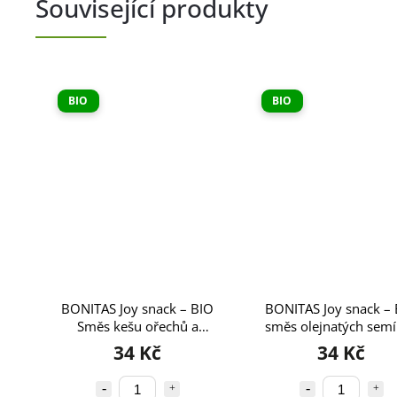
Související produkty
BIO
BIO
BONITAS Joy snack – BIO
BONITAS Joy snack –
Směs kešu ořechů a
směs olejnatých sem
sušených brusinek 60g
a piniových oříšků 9
34 Kč
34 Kč