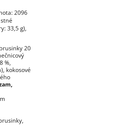
nota: 2096
astné
y: 33,5 g),
brusinky 20
nečnicový
8 %,
%), kokosové
kého
ezam,
ým
brusinky,