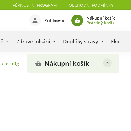
T
VĚRNOSTNÍ PROGRAM
OBCHODNÍ PODMÍNKY
Nákupní košík
Přihlášení
Prázdný košík
ně
Zdravé mlsání
Doplňky stravy
Eko drog
Nákupní košík
voce 60g