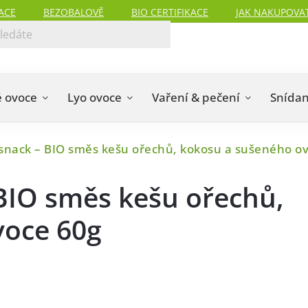
ACE
BEZOBALOVĚ
BIO CERTIFIKACE
JAK NAKUPOVA
 ovoce
Lyo ovoce
Vaření & pečení
Snída
snack – BIO směs kešu ořechů, kokosu a sušeného o
BIO směs kešu ořechů,
voce 60g