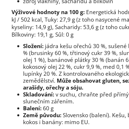
zdroj vlákniny, sacharidů a bílkovin
Výživové hodnoty na 100 g:
Energetická hod
kJ / 502 kcal, Tuky: 27,9 g (z toho nasycené m
kyseliny: 14,9 g), Sacharidy: 53,6 g (z toho cukr
Bílkoviny: 19,1 g, Sůl: 0 g
Složení:
jádra kešu ořechů 30 %, sušené 
% (brusinky 60 %, třtinový cukr 39 %, slu
olej 1 %), banánové plátky 30 % (banán 6
kokosový olej 22 %, cukr 9,9 %, med 0,1 
lupínky 20 %. Z kontrolovaného ekologic
zemědělství.
Může obsahovat gluten, s
arašídy, ořechy a sóju.
Skladování:
v suchu, chraňte před přím
slunečním zářením.
Balení:
60 g
Země původu:
Slovensko (balení). Kešu, 
kokos i banány: mimo EU.