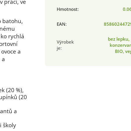
v práci, ve
Hmotnost
:
0.0
o batohu,
EAN
:
8586024472
ženému
ako rychlá
bez lepku,
Výrobek
ortovní
konzervan
je
:
t ovoce a
BIO, v
 a
k (20 %),
upínků (20
vantů a
i školy