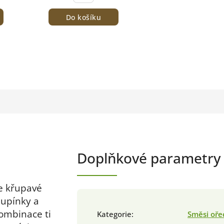
Do košíku
Doplňkové parametry
je křupavé
lupínky a
ombinace ti
Kategorie
:
Směsi oře