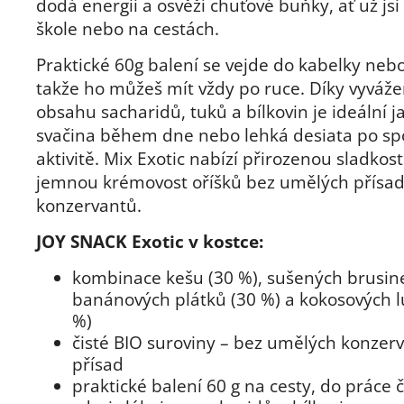
dodá energii a osvěží chuťové buňky, ať už jsi 
škole nebo na cestách.
Praktické 60g balení se vejde do kabelky neb
takže ho můžeš mít vždy po ruce. Díky vyvá
obsahu sacharidů, tuků a bílkovin je ideální j
svačina během dne nebo lehká desiata po sp
aktivitě. Mix Exotic nabízí přirozenou sladkos
jemnou krémovost oříšků bez umělých přísad
konzervantů.
JOY SNACK Exotic v kostce:
kombinace kešu (30 %), sušených brusine
banánových plátků (30 %) a kokosových l
%)
čisté BIO suroviny – bez umělých konzer
přísad
praktické balení 60 g na cesty, do práce č