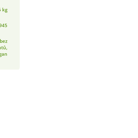
6 kg
945
 bez
tů,
egan