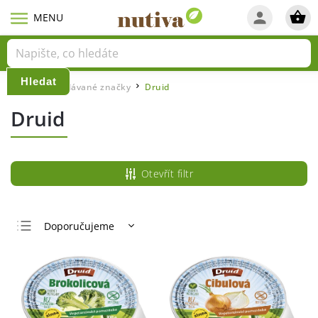
Hledat
Domů
Prodávané značky
Druid
/
/
Druid
Otevřít filtr
Doporučujeme
Nejlevnější
Nejdražší
Nejprodávanější
Abecedně