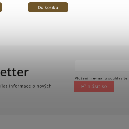
Do košíku
etter
Vložením e-mailu souhlasíte
ílat informace o nových
Přihlásit se