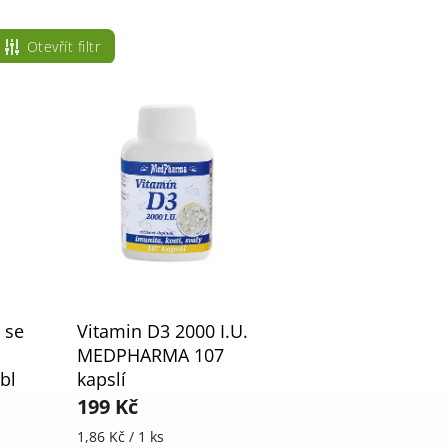
Otevřít filtr
 se
Vitamin D3 2000 I.U.
MEDPHARMA 107
bl
kapslí
199 Kč
1,86 Kč / 1 ks