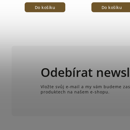
Do košíku
Do košíku
Odebírat newsl
Vložte svůj e-mail a my vám budeme zas
produktech na našem e-shopu.