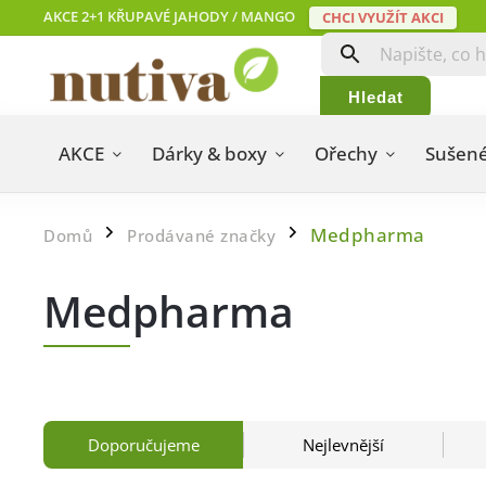
AKCE 2+1 KŘUPAVÉ JAHODY / MANGO
CHCI VYUŽÍT AKCI
Hledat
AKCE
Dárky & boxy
Ořechy
Sušené
Medpharma
Domů
Prodávané značky
/
/
Medpharma
Doporučujeme
Nejlevnější