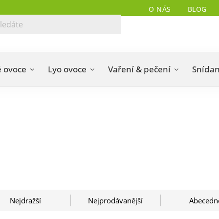
O NÁS
BLOG
 ovoce
Lyo ovoce
Vaření & pečení
Snída
Nejdražší
Nejprodávanější
Abecedn