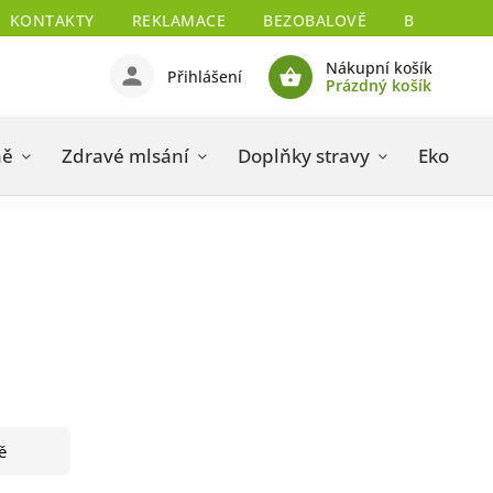
KONTAKTY
REKLAMACE
BEZOBALOVĚ
BIO CERTIF
Nákupní košík
Přihlášení
Prázdný košík
ně
Zdravé mlsání
Doplňky stravy
Eko drog
ě