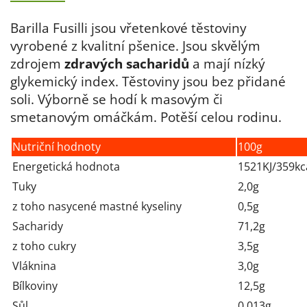
Barilla Fusilli jsou vřetenkové těstoviny
vyrobené z kvalitní pšenice. Jsou skvělým
zdrojem
zdravých sacharidů
a mají nízký
glykemický index. Těstoviny jsou bez přidané
soli. Výborně se hodí k masovým či
smetanovým omáčkám. Potěší celou rodinu.
Nutriční hodnoty
100g
Energetická hodnota
1521KJ/359kc
Tuky
2,0g
z toho nasycené mastné kyseliny
0,5g
Sacharidy
71,2g
z toho cukry
3,5g
Vláknina
3,0g
Bílkoviny
12,5g
Sůl
0,013g