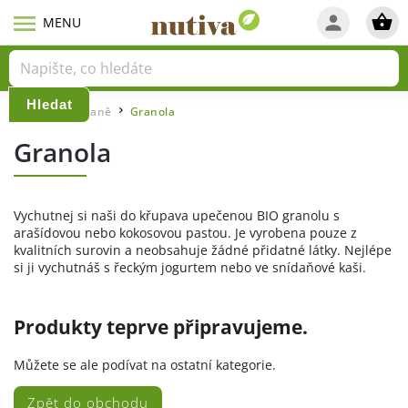
Hledat
Domů
Snídaně
Granola
/
/
Granola
Vychutnej si naši do křupava upečenou BIO granolu s
arašídovou nebo kokosovou pastou. Je vyrobena pouze z
kvalitních surovin a neobsahuje žádné přidatné látky. Nejlépe
si ji vychutnáš s řeckým jogurtem nebo ve snídaňové kaši.
Produkty teprve připravujeme.
Můžete se ale podívat na ostatní kategorie.
Zpět do obchodu