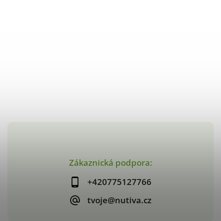
Zákaznická podpora:
+420775127766
tvoje@nutiva.cz