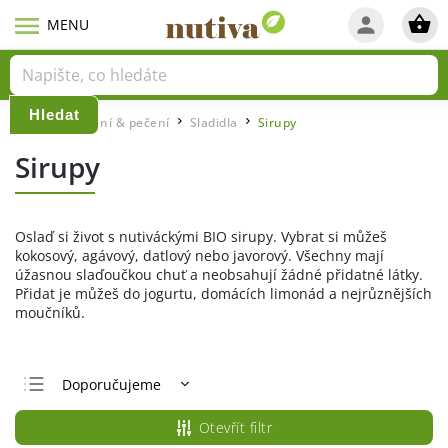
Hledat
Domů
Vaření & pečení
Sladidla
Sirupy
/
/
/
Sirupy
Oslaď si život s nutiváckými BIO sirupy. Vybrat si můžeš
kokosový, agávový, datlový nebo javorový. Všechny mají
úžasnou slaďoučkou chuť a neobsahují žádné přidatné látky.
Přidat je můžeš do jogurtu, domácích limonád a nejrůznějších
moučníků.
Doporučujeme
Nejlevnější
Otevřít filtr