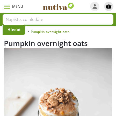
Hledat
Domů
Blog
Pumpkin overnight oats
/
/
Pumpkin overnight oats