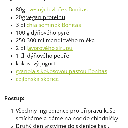
80g
ovesných vloček Bonitas
20g
vegan proteinu
3 pl
chia semínek Bonitas
100 g dýňového pyré
250-300 ml mandlového mléka
2 pl
javorového sirupu
1 čl. dýňového pepře
kokosový jogurt
granola s kokosovou pastou Bonitas
cejlonská skořice
Postup:
Všechny ingredience pro přípravu kaše
smícháme a dáme na noc do chladničky.
Druhý den vrstvíme do sklenice kaši,