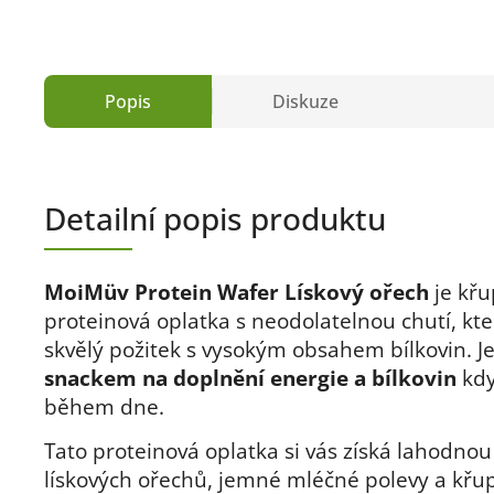
Popis
Diskuze
Detailní popis produktu
MoiMüv Protein Wafer Lískový ořech
je kř
proteinová oplatka s neodolatelnou chutí, kte
skvělý požitek s vysokým obsahem bílkovin. J
snackem na doplnění energie a bílkovin
kdy
během dne.
Tato proteinová oplatka si vás získá lahodno
lískových ořechů, jemné mléčné polevy a křu