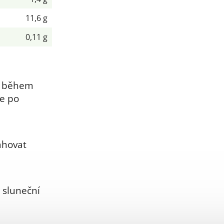
11,6 g
0,11 g
a během
ce po
ahovat
 sluneční