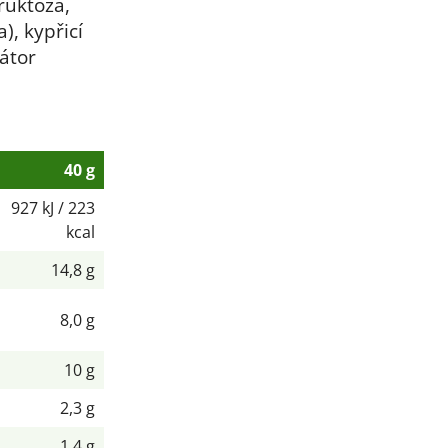
ruktóza,
, kypřicí
gátor
40 g
927 kJ / 223
kcal
14,8 g
8,0 g
10 g
2,3 g
1,4 g