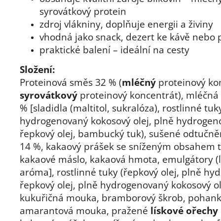
syrovátkový protein
zdroj vlákniny, doplňuje energii a živiny
vhodná jako snack, dezert ke kávě nebo 
praktické balení – ideální na cesty
Složení:
Proteinová směs 32 % (
mléčný
proteinový ko
syrovátkový
proteinový koncentrát), mléčná
% [sladidla (maltitol, sukralóza), rostlinné tuk
hydrogenovaný kokosový olej, plně hydrogen
řepkový olej, bambucký tuk), sušené odtučn
14 %, kakaový prášek se sníženým obsahem 
kakaové máslo, kakaová hmota, emulgátory (le
aróma], rostlinné tuky (řepkový olej, plně h
řepkový olej, plně hydrogenovaný kokosový ol
kukuřičná mouka, bramborový škrob, pohan
amarantová mouka, pražené
lískové ořechy