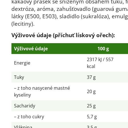
kakaový prášek se sníženým obsahem tuku, f
dextróza, aróma, zahušťovadlo (guarová guma)
látky (E500, E503), sladidlo (sukralóza), emul
(lecitiny).
Výživové údaje (příchuť lískový ořech):
Výživové údaje
100 g
2317 kJ / 557
Energie
kcal
Tuky
37 g
– z toho nasycené mastné
20 g
kyseliny
Sacharidy
25 g
– z toho cukry
5,7 g
Vláknina
3,5 g