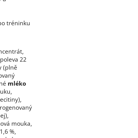
po tréninku
ncentrát,
 poleva 22
y (plně
ovaný
ěné
mléko
tuku,
citiny),
ydrogenovaný
ej),
ková mouka,
1,6 %,