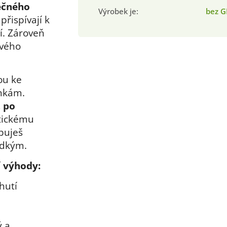
éčného
Výrobek je
:
bez 
 přispívají k
í. Zároveň
avého
ou ke
inkám.
 po
ktickému
buješ
adkým.
í výhody:
hutí
ý a