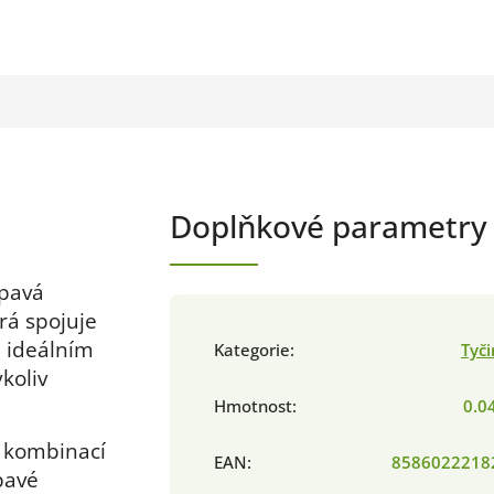
Doplňkové parametry
upavá
rá spojuje
e ideálním
Kategorie
:
Tyč
koliv
Hmotnost
:
0.0
u kombinací
EAN
:
8586022218
pavé