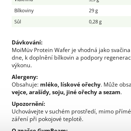
Bílkoviny
29 g
Sůl
0,28 g
Dávkování:
MoiMüv Protein Wafer je vhodná jako svačin
dne, k doplnění bílkovin a podpory regenera
výkonu.
Alergeny:
Obsahuje:
mléko, lískové ořechy
. Může obs
vejce, arašídy, soju, jiné ořechy a sezam
.
Upozornění:
Uchovávejte v suchém prostředí, mimo přímé
záření při pokojové teplotě.
O značce GymBeam: