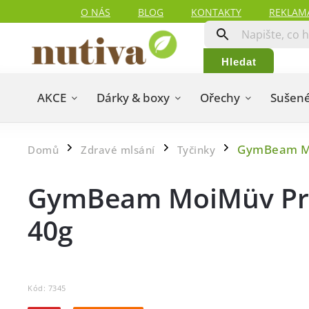
O NÁS
BLOG
KONTAKTY
REKLAM
Hledat
AKCE
Dárky & boxy
Ořechy
Sušené
GymBeam Mo
Domů
Zdravé mlsání
Tyčinky
/
/
/
GymBeam MoiMüv Prot
40g
Kód:
7345