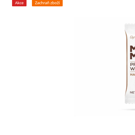
Akce
Zachraň zboží