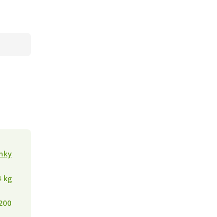
inky
4 kg
200