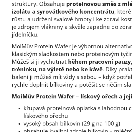
struktury. Obsahuje
proteinovou směs z ml
izolátu a syrovátkového koncentrátu
, které
růstu a udržení svalové hmoty i ke zdraví kost
je zdrojem vlákniny a skvěle zapadne do zdr
jídelníčku.
MoiMüv Protein Wafer je výbornou alternativ
klasickým sladkostem nebo proteinovým tyč
Můžeš si ji vychutnat
během pracovní pauzy,
tréninku, na výletě nebo ke kávě
. Díky pra
balení ji můžeš mít vždy s sebou – když potře
rychle doplnit bílkoviny a potěšit se něčím sl
MoiMüv Protein Wafer – lískový ořech a jej
křupavá proteinová oplatka s lahodnou c
lískového ořechu
vysoký obsah bílkovin (29 g na 100 g)
obsahuje kvalitní zdroje bílkovin – mléčn