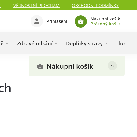
T
VĚRNOSTNÍ PROGRAM
OBCHODNÍ PODMÍNKY
Nákupní košík
Přihlášení
Prázdný košík
ně
Zdravé mlsání
Doplňky stravy
Eko drog
Nákupní košík
ch