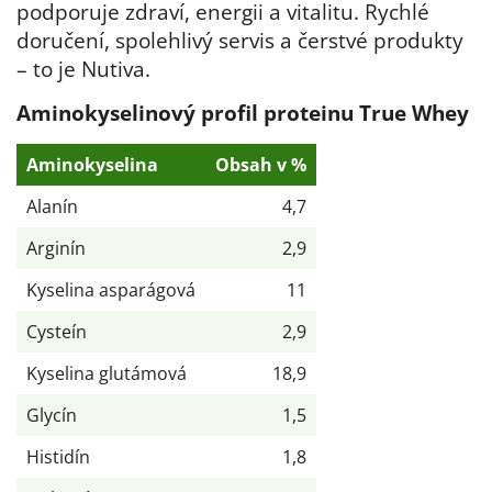
podporuje zdraví, energii a vitalitu. Rychlé
doručení, spolehlivý servis a čerstvé produkty
– to je Nutiva.
Aminokyselinový profil proteinu True Whey
Aminokyselina
Obsah v %
Alanín
4,7
Arginín
2,9
Kyselina asparágová
11
Cysteín
2,9
Kyselina glutámová
18,9
Glycín
1,5
Histidín
1,8