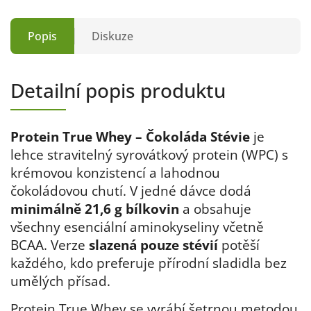
Popis
Diskuze
Detailní popis produktu
Protein True Whey – Čokoláda Stévie
je
lehce stravitelný syrovátkový protein (WPC) s
krémovou konzistencí a lahodnou
čokoládovou chutí. V jedné dávce dodá
minimálně 21,6 g bílkovin
a obsahuje
všechny esenciální aminokyseliny včetně
BCAA. Verze
slazená pouze stévií
potěší
každého, kdo preferuje přírodní sladidla bez
umělých přísad.
Protein True Whey se vyrábí šetrnou metodou