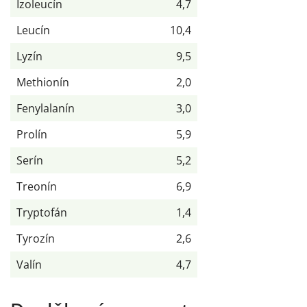
Izoleucín
4,7
Leucín
10,4
Lyzín
9,5
Methionín
2,0
Fenylalanín
3,0
Prolín
5,9
Serín
5,2
Treonín
6,9
Tryptofán
1,4
Tyrozín
2,6
Valín
4,7