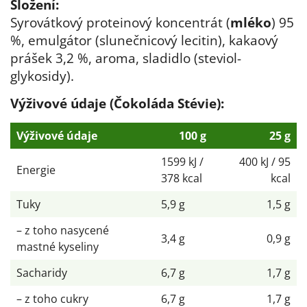
Složení:
Syrovátkový proteinový koncentrát (
mléko
) 95
%, emulgátor (slunečnicový lecitin), kakaový
prášek 3,2 %, aroma, sladidlo (steviol-
glykosidy).
Výživové údaje (Čokoláda Stévie):
Výživové údaje
100 g
25 g
1599 kJ /
400 kJ / 95
Energie
378 kcal
kcal
Tuky
5,9 g
1,5 g
– z toho nasycené
3,4 g
0,9 g
mastné kyseliny
Sacharidy
6,7 g
1,7 g
– z toho cukry
6,7 g
1,7 g