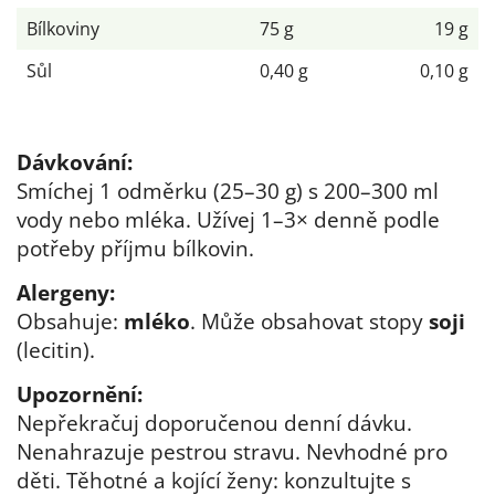
Bílkoviny
75 g
19 g
Sůl
0,40 g
0,10 g
Dávkování:
Smíchej 1 odměrku (25–30 g) s 200–300 ml
vody nebo mléka. Užívej 1–3× denně podle
potřeby příjmu bílkovin.
Alergeny:
Obsahuje:
mléko
. Může obsahovat stopy
soji
(lecitin).
Upozornění:
Nepřekračuj doporučenou denní dávku.
Nenahrazuje pestrou stravu. Nevhodné pro
děti. Těhotné a kojící ženy: konzultujte s