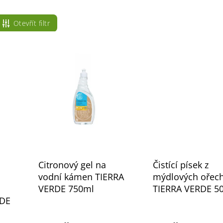
Otevřít filtr
Citronový gel na
Čistící písek z
vodní kámen TIERRA
mýdlových ořec
VERDE 750ml
TIERRA VERDE 5
RDE