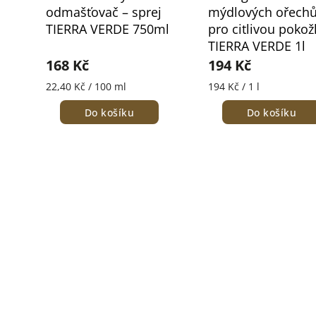
odmašťovač – sprej
mýdlových ořech
TIERRA VERDE 750ml
pro citlivou pokož
TIERRA VERDE 1l
168 Kč
194 Kč
22,40 Kč / 100 ml
194 Kč / 1 l
Do košíku
Do košíku