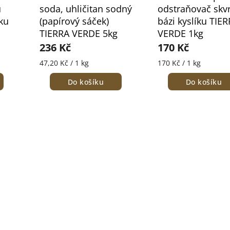
ů
soda, uhličitan sodný
odstraňovač skv
ku
(papírový sáček)
bázi kyslíku TIE
TIERRA VERDE 5kg
VERDE 1kg
236 Kč
170 Kč
47,20 Kč / 1 kg
170 Kč / 1 kg
Do košíku
Do košíku