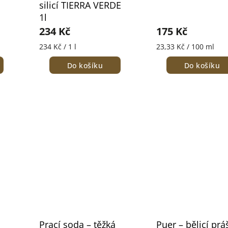
silicí TIERRA VERDE
1l
234 Kč
175 Kč
234 Kč / 1 l
23,33 Kč / 100 ml
Do košíku
Do košíku
Prací soda – těžká
Puer – bělicí prá