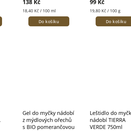
138 Kč
99 Kč
18,40 Kč / 100 ml
19,80 Kč / 100 g
Do košíku
Do košíku
Gel do myčky nádobí
Leštidlo do myč
A
z mýdlových ořechů
nádobí TIERRA
s BIO pomerančovou
VERDE 750ml