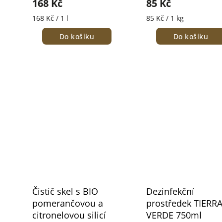
168 Kč
85 Kč
168 Kč / 1 l
85 Kč / 1 kg
Do košíku
Do košíku
Čistič skel s BIO
Dezinfekční
pomerančovou a
prostředek TIERR
citronelovou silicí
VERDE 750ml