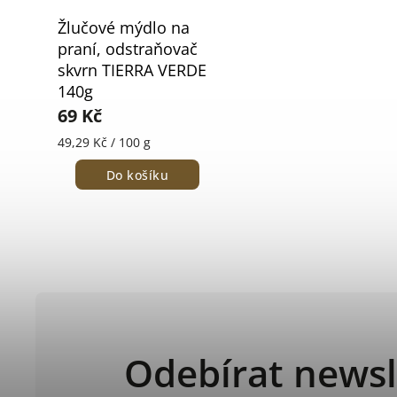
Žlučové mýdlo na
praní, odstraňovač
skvrn TIERRA VERDE
140g
69 Kč
49,29 Kč / 100 g
Do košíku
Odebírat newsl