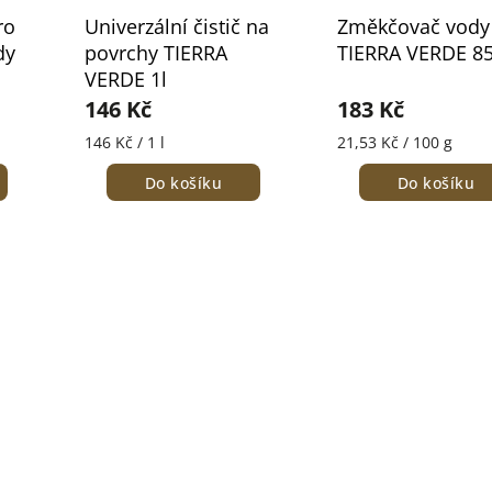
ro
Univerzální čistič na
Změkčovač vody
dy
povrchy TIERRA
TIERRA VERDE 8
VERDE 1l
146 Kč
183 Kč
146 Kč / 1 l
21,53 Kč / 100 g
Do košíku
Do košíku