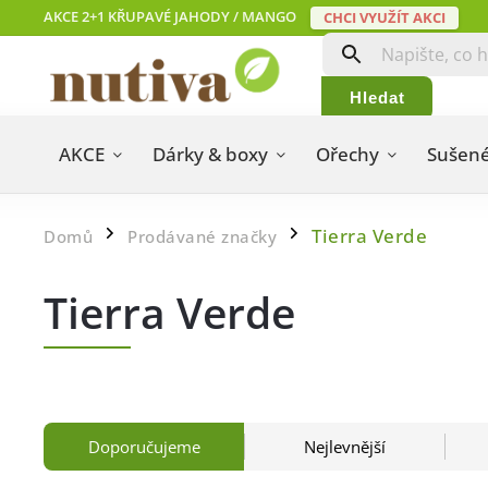
AKCE 2+1 KŘUPAVÉ JAHODY / MANGO
CHCI VYUŽÍT AKCI
Hledat
AKCE
Dárky & boxy
Ořechy
Sušené
Tierra Verde
Domů
Prodávané značky
/
/
Tierra Verde
Doporučujeme
Nejlevnější