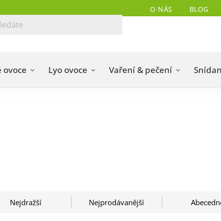
O NÁS
BLOG
 ovoce
Lyo ovoce
Vaření & pečení
Snída
Nejdražší
Nejprodávanější
Abecedn