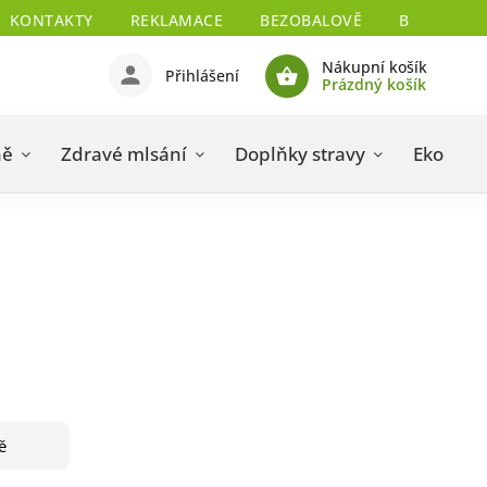
KONTAKTY
REKLAMACE
BEZOBALOVĚ
BIO CERTIF
Nákupní košík
Přihlášení
Prázdný košík
ně
Zdravé mlsání
Doplňky stravy
Eko drog
ě