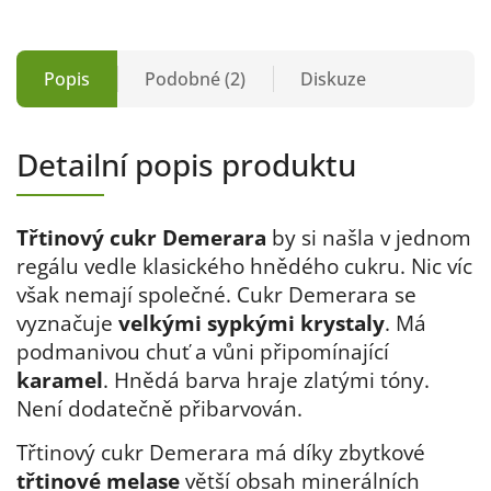
Popis
Podobné (2)
Diskuze
Detailní popis produktu
Třtinový cukr Demerara
by si našla v jednom
regálu vedle klasického hnědého cukru. Nic víc
však nemají společné. Cukr Demerara se
vyznačuje
velkými sypkými krystaly
. Má
podmanivou chuť a vůni připomínající
karamel
. Hnědá barva hraje zlatými tóny.
Není dodatečně přibarvován.
Třtinový cukr Demerara má díky zbytkové
třtinové melase
větší obsah minerálních