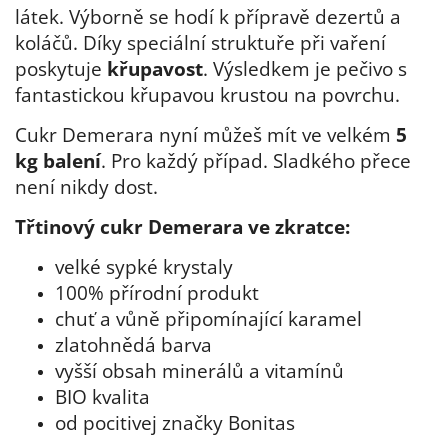
látek. Výborně se hodí k přípravě dezertů a
koláčů. Díky speciální struktuře při vaření
poskytuje
křupavost
. Výsledkem je pečivo s
fantastickou křupavou krustou na povrchu.
Cukr Demerara nyní můžeš mít ve velkém
5
kg balení
. Pro každý případ. Sladkého přece
není nikdy dost.
Třtinový cukr Demerara ve zkratce:
velké sypké krystaly
100% přírodní produkt
chuť a vůně připomínající karamel
zlatohnědá barva
vyšší obsah minerálů a vitamínů
BIO kvalita
od pocitivej značky Bonitas