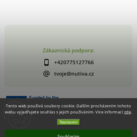
Zákaznická podpora:
+420775127766
tvoje@nutiva.cz
Tento web používá soubory cookie. Dalším procházením tohoto
webu vyjadřujete souhlas s jejich používáním. Více informací
zde
.
Nastavení
Copyright 2026
nutiva.cz
. Všechna práva vyhrazena.
Vytvořil
Shoptet
| Design
Shoptak.cz
Souhlasím