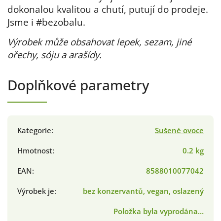
dokonalou kvalitou a chutí, putují do prodeje.
Jsme i #bezobalu.
Výrobek může obsahovat lepek, sezam, jiné
ořechy, sóju a arašídy.
Doplňkové parametry
Kategorie
:
Sušené ovoce
Hmotnost
:
0.2 kg
EAN
:
8588010077042
Výrobek je
:
bez konzervantů, vegan, oslazený
Položka byla vyprodána…