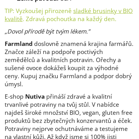
TIP: Vyzkoušej přirozeně
sladké brusinky v BIO
kvalitě
. Zdravá pochoutka na každý den.
„
Dovol přírodě být tvým lékem.
”
Farmland
doslovně znamená krajina farmářů.
Značce záleží na podpoře poctivých
zemědělců a kvalitních potravin. Ořechy a
sušené ovoce dokážeš koupit za výhodné
ceny. Kupuj značku Farmland a podpor dobrý
úmysl.
E-shop
Nutiva
přináší zdravé a kvalitní
trvanlivé potraviny na tvůj stůl. V nabídce
najdeš široké množství BIO, vegan, gluten free
produktů bez zbytečných konzervantů a éček.
Potraviny nejprve ochutnáváme a testujeme
na vlastní kůži. Až když jsme si 100% jisti