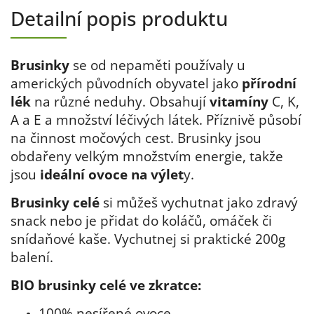
Detailní popis produktu
Brusinky
se od nepaměti používaly u
amerických původních obyvatel jako
přírodní
lék
na různé neduhy. Obsahují
vitamíny
C, K,
A a E a množství léčivých látek. Příznivě působí
na činnost močových cest. Brusinky jsou
obdařeny velkým množstvím energie, takže
jsou
ideální ovoce na výlet
y.
Brusinky celé
si můžeš vychutnat jako zdravý
snack nebo je přidat do koláčů, omáček či
snídaňové kaše. Vychutnej si praktické 200g
balení.
BIO brusinky celé ve zkratce:
100% nesířené ovoce