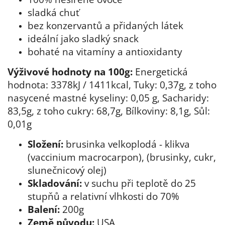
sladká chuť
bez konzervantů a přidaných látek
ideální jako sladký snack
bohaté na vitamíny a antioxidanty
Výživové hodnoty na 100g:
Energetická
hodnota: 3378kJ / 1411kcal, Tuky: 0,37g, z toho
nasycené mastné kyseliny: 0,05 g, Sacharidy:
83,5g, z toho cukry: 68,7g, Bílkoviny: 8,1g, Sůl:
0,01g
Složení:
brusinka velkoplodá - klikva
(vaccinium macrocarpon), (brusinky, cukr,
slunečnicový olej)
Skladování:
v suchu při teplotě do 25
stupňů a relativní vlhkosti do 70%
Balení:
200g
Země původu:
USA