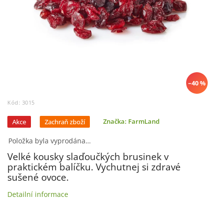
–40 %
Kód:
3015
Akce
Zachraň zboží
Značka:
FarmLand
Položka byla vyprodána…
Velké kousky slaďoučkých brusinek v
praktickém balíčku. Vychutnej si zdravé
sušené ovoce.
Detailní informace