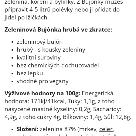
zelenina, koření a bylinky. Z Bujónky můžeš
připravit 4-5 litrů polévky nebo ji přidat do
jídel po lžičkách.
Zeleninová Bujónka hrubá ve zkratce:
zeleninový bujón
hrubý - s kousky zeleniny
kvalitní suroviny
bez chemických dochucovadel
bez lepku
vhodné pro vegany
Výživové hodnoty na 100g:
Energetická
hodnota: 171kJ/41kcal, Tuky: 1,1g, z toho
nasycené mastné kyseliny: 0,2g, Sacharidy:
4,9g, z toho cukry 4g, Bílkoviny: 1,4g, Sůl: 12,8g.
Složení:
zelenina 87% (mrkev,
celer
,