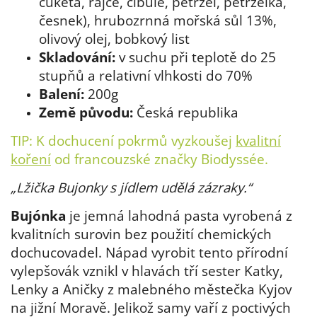
cuketa, rajče, cibule, petržel, petrželka,
česnek), hrubozrnná mořská sůl 13%,
olivový olej, bobkový list
Skladování:
v suchu při teplotě do 25
stupňů a relativní vlhkosti do 70%
Balení:
200g
Země původu:
Česká republika
TIP: K dochucení pokrmů vyzkoušej
kvalitní
koření
od francouzské značky Biodyssée.
„Lžička Bujonky s jídlem udělá zázraky.“
Bujónka
je jemná lahodná pasta vyrobená z
kvalitních surovin bez použití chemických
dochucovadel. Nápad vyrobit tento přírodní
vylepšovák vznikl v hlavách tří sester Katky,
Lenky a Aničky z malebného městečka Kyjov
na jižní Moravě. Jelikož samy vaří z poctivých