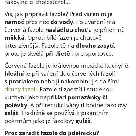
rakovině či cholesterolu.
Víš, jak připravit fazole? Před vařením je
namoč
přes noc
do vody
. Po uvaření má
červená fazole
nasládlou chuť
a je příjemně
měkká
. Oproti bílé fazoli je chuťově
intenzivnější. Fazole tě na
dlouho zasytí
,
proto je skvělá
při dietě
i pro sportovce.
Červená fazole je královnou mexické kuchyně.
Ideální
je při vaření duo červených fazolí
s protlakem
nebo ji nakombinuj s dalšími
druhy fazolí
.
Fazole ti zpestří i studenou
kuchyni jako například
pomazánky či
polévky
. A při redukci váhy ti bodne fazolový
salát
. Tradičně se používá k pikantním
pokrmům jako je fazolový
guláš
.
Proč zařadit fazole do jídelníčku?