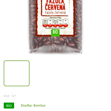
Kód:
127
BIO
Značka:
Bonitas