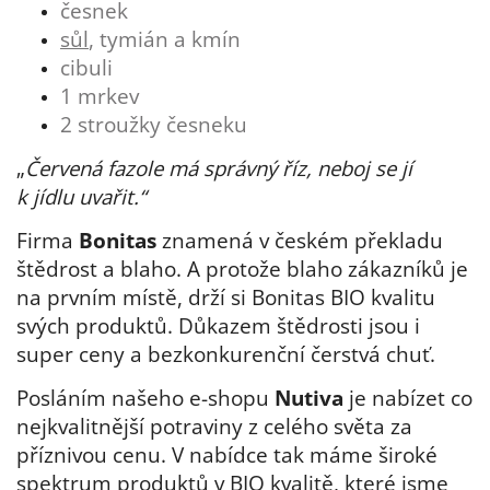
česnek
sůl
,
tymián
a kmín
cibuli
1 mrkev
2 stroužky česneku
„
Červená fazole má správný říz, neboj se jí
k jídlu uvařit.“
Firma
Bonitas
znamená v českém překladu
štědrost a blaho. A protože blaho zákazníků je
na prvním místě, drží si Bonitas BIO kvalitu
svých produktů. Důkazem štědrosti jsou i
super ceny a bezkonkurenční čerstvá chuť.
Posláním našeho e-shopu
Nutiva
je nabízet co
nejkvalitnější potraviny z celého světa za
příznivou cenu. V nabídce tak máme široké
spektrum produktů v BIO kvalitě, které jsme