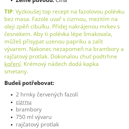
TIP
: Vyzkoušej top recept na fazolovou polévku
bez masa. Fazole uvař s cizrnou, mezitím na
oleji zpěň cibulku. Přidej nakrájenou mrkev s
česnekem. Aby ti polévka lépe šmakovala,
můžeš přisypat uzenou papriku a zalít
vývarem. Nakonec nezapomeň na brambory a
rajčatový protlak. Dokonalou chuť podtrhne
koření
. Krémový nádech dodá kapka
smetany.
Budeš potřebovat:
2 hrnky červených fazolí
cizrnu
brambory
750 ml vývaru
rajčatový protlak