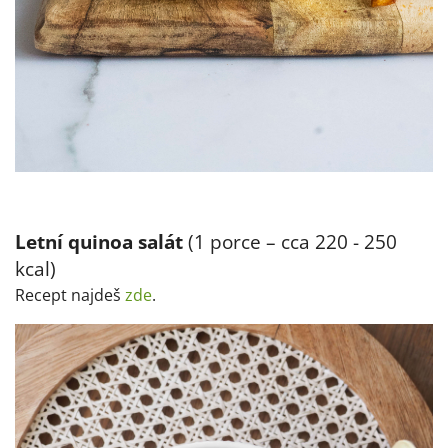
Letní quinoa salát
(1 porce – cca 220 - 250
kcal)
Recept najdeš
zde
.